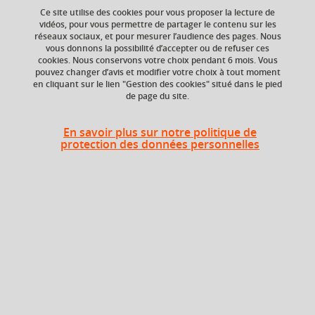
Ce site utilise des cookies pour vous proposer la lecture de
Ajouter à la sélection
Télécharger la fiche PDF
vidéos, pour vous permettre de partager le contenu sur les
réseaux sociaux, et pour mesurer l’audience des pages. Nous
vous donnons la possibilité d’accepter ou de refuser ces
cookies. Nous conservons votre choix pendant 6 mois. Vous
Composante
pouvez changer d’avis et modifier votre choix à tout moment
en cliquant sur le lien "Gestion des cookies" situé dans le pied
UFR Sociétés, Cultures
de page du site.
et Langues Étrangères
(SoCLE)
En savoir plus sur notre politique de
protection des données personnelles
Période
Semestre 1
Liste des enseignements
Grammaire
3 crédits
24h