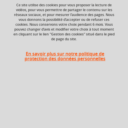
Ce site utilise des cookies pour vous proposer la lecture de
vidéos, pour vous permettre de partager le contenu sur les
Ajouter à la sélection
Télécharger la fiche PDF
réseaux sociaux, et pour mesurer l’audience des pages. Nous
vous donnons la possibilité d’accepter ou de refuser ces
cookies. Nous conservons votre choix pendant 6 mois. Vous
pouvez changer d’avis et modifier votre choix à tout moment
en cliquant sur le lien "Gestion des cookies" situé dans le pied
Crédits ECTS
Composante
de page du site.
Echange
UFR Sociétés, Cultures
et Langues Étrangères
3.0
(SoCLE)
En savoir plus sur notre politique de
protection des données personnelles
Période de l'année
Printemps (janv. à
avril/mai)
Description
Ces travaux dirigés visent à renforcer les connaissances
des étudiant.e.s à la fois sur les auteurs et poètes majeurs