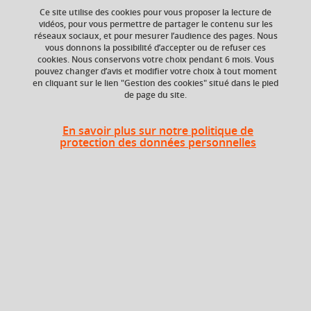
Ce site utilise des cookies pour vous proposer la lecture de
vidéos, pour vous permettre de partager le contenu sur les
réseaux sociaux, et pour mesurer l’audience des pages. Nous
ECTS
Composante
vous donnons la possibilité d’accepter ou de refuser ces
6 crédits
UFR Sociétés, Cultures
cookies. Nous conservons votre choix pendant 6 mois. Vous
et Langues Étrangères
pouvez changer d’avis et modifier votre choix à tout moment
(SoCLE)
en cliquant sur le lien "Gestion des cookies" situé dans le pied
de page du site.
En savoir plus sur notre politique de
Heures d'enseignement
protection des données personnelles
Cours
magistral -
UE : ALLEMAND
72h
Travaux
dirigés
Période
Semestre 6