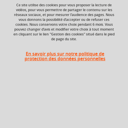
Ce site utilise des cookies pour vous proposer la lecture de
vidéos, pour vous permettre de partager le contenu sur les
réseaux sociaux, et pour mesurer l’audience des pages. Nous
vous donnons la possibilité d’accepter ou de refuser ces
ECTS
Crédits ECTS
cookies. Nous conservons votre choix pendant 6 mois. Vous
Echange
2 crédits
pouvez changer d’avis et modifier votre choix à tout moment
en cliquant sur le lien "Gestion des cookies" situé dans le pied
3.0
de page du site.
Composante
UFR Sociétés, Cultures
En savoir plus sur notre politique de
et Langues Étrangères
protection des données personnelles
(SoCLE)
Heures d'enseignement
Histoire/Civilisation des pays
CM
12h
germanophones _ CM
Histoire/Civilisation des pays
TD
12h
germanophones _ TD