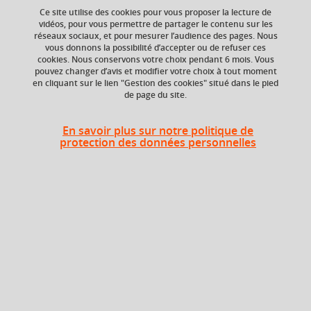
Ce site utilise des cookies pour vous proposer la lecture de
vidéos, pour vous permettre de partager le contenu sur les
réseaux sociaux, et pour mesurer l’audience des pages. Nous
ECTS
Composante
vous donnons la possibilité d’accepter ou de refuser ces
10,5 crédits
UFR Sociétés, Cultures
cookies. Nous conservons votre choix pendant 6 mois. Vous
et Langues Étrangères
pouvez changer d’avis et modifier votre choix à tout moment
(SoCLE)
en cliquant sur le lien "Gestion des cookies" situé dans le pied
de page du site.
Période de l'année
Automne (sept. à
En savoir plus sur notre politique de
dec./janv.)
protection des données personnelles
Heures d'enseignement
Cours
magistral -
UE Anglais - CMTD
72h
Travaux
dirigés