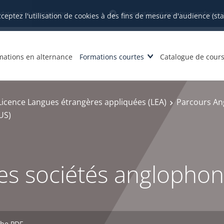
datures et inscriptions
Orientation et insertion profession
cceptez l'utilisation de cookies à des fins de mesure d'audience (st
mations en alternance
Formations courtes
Catalogue de cour
Licence Langues étrangères appliquées (LEA)
Parcours An
US)
s sociétés anglophon
che PDF