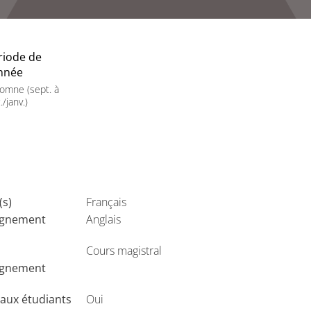
riode de
année
omne (sept. à
./janv.)
(s)
Français
ignement
Anglais
Cours magistral
ignement
aux étudiants
Oui