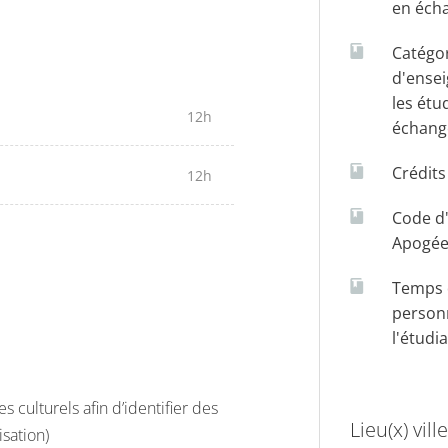
en éch
Catégo
d'ense
les étu
12h
échang
Crédit
12h
Code d
Apogé
Temps d
person
l'étudi
s culturels afin d’identifier des
Lieu(x) ville
isation)