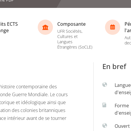
its ECTS
Composante
Pé
ange
l'
UFR Sociétés,
Cultures et
Aut
Langues
dec
Étrangères (SoCLE)
En bref
Langue
 l’histoire contemporaine des
d'ense
Seconde Guerre Mondiale. Le cours
orique et idéologique ainsi que
Forme
ation des colonies britanniques
d'ense
ce intérieur avant de se tourner
Ouvert 