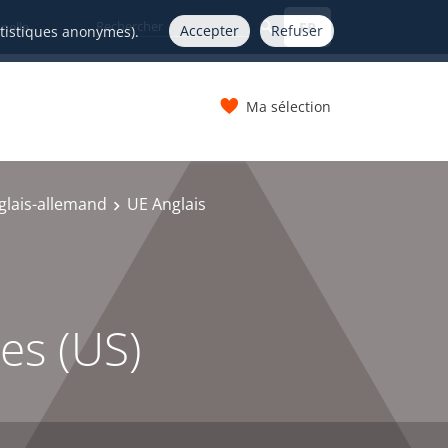
FR
nelle
Accepter
Refuser
atistiques anonymes).
Ma sélection
s
glais-allemand
UE Anglais
es (US)