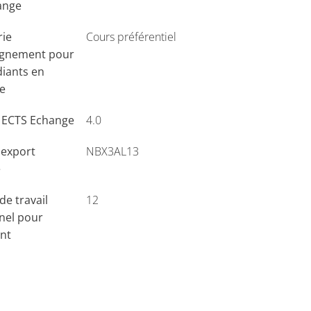
ange
rie
Cours préférentiel
ignement pour
diants en
e
s ECTS Echange
4.0
'export
NBX3AL13
e
e travail
12
nel pour
ant