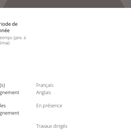
riode de
année
ntemps (janv. à
l/mai)
(s)
Français
ignement
Anglais
des
En présence
ignement
Travaux dirigés