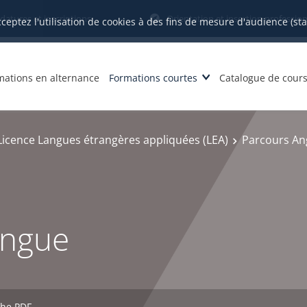
datures et inscriptions
Orientation et insertion profession
cceptez l'utilisation de cookies à des fins de mesure d'audience (st
mations en alternance
Formations courtes
Catalogue de cour
Licence Langues étrangères appliquées (LEA)
Parcours Ang
angue
che PDF