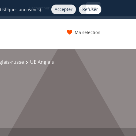
FR
nelle
Accepter
Refuser
atistiques anonymes).
Ma sélection
s
lais-russe
UE Anglais