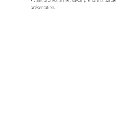
• Volet professionnel : savoir prendre la parole
présentation.