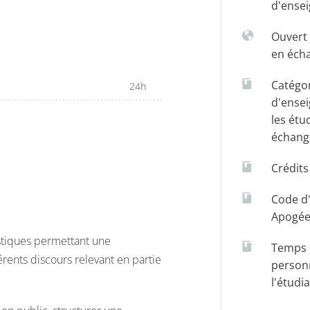
d'ense
Ouvert 
en éch
Catégo
24h
d'ense
les étu
échang
Crédit
Code d
Apogé
uistiques permettant une
Temps d
ents discours relevant en partie
person
l'étudi