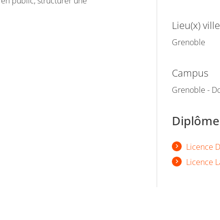
 en public, structurer une
Lieu(x) ville
Grenoble
Campus
Grenoble - Do
Diplômes
Licence D
Licence L