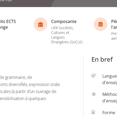
its ECTS
Composante
Pé
ange
l'
UFR Sociétés,
Cultures et
Pri
Langues
avri
Étrangères (SoCLE)
En bref
Langue
, de grammaire, de
d'ense
rts diversifiés, expression orale.
cales (à partir d’un ouvrage de
Métho
ensibilisation à quelques
d'ense
Forme