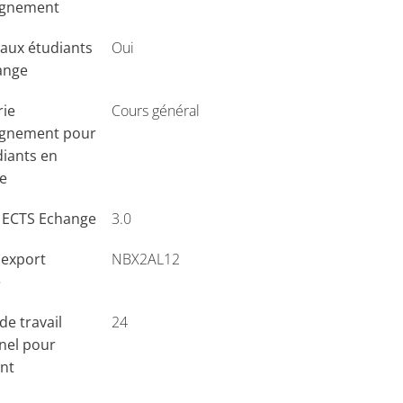
ignement
aux étudiants
Oui
ange
rie
Cours général
ignement pour
diants en
e
s ECTS Echange
3.0
'export
NBX2AL12
e
e travail
24
nel pour
ant