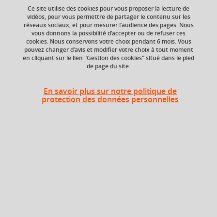
Ce site utilise des cookies pour vous proposer la lecture de
vidéos, pour vous permettre de partager le contenu sur les
Ajouter à la sélection
Télécharger la fiche PDF
réseaux sociaux, et pour mesurer l’audience des pages. Nous
vous donnons la possibilité d’accepter ou de refuser ces
cookies. Nous conservons votre choix pendant 6 mois. Vous
pouvez changer d’avis et modifier votre choix à tout moment
en cliquant sur le lien "Gestion des cookies" situé dans le pied
ECTS
Composante
de page du site.
9 crédits
UFR Sociétés, Cultures
et Langues Étrangères
(SoCLE)
En savoir plus sur notre politique de
protection des données personnelles
Description
ERS prépare les futurs acteurs de la transition écologique
et leur permet d’acquérir les connaissances nécessaires à
une compréhension approfondie des interactions entre
les enjeux sociaux, environnementaux et économiques
selon une échelle qui va du niveau local au niveau