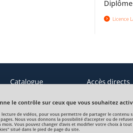
Diplômes
Licence L
Catalogue
Accès directs
Formations initiales
Cours de langue
onne le contrôle sur ceux que vous souhaitez activ
Formations en alternance
Formations à distance
a lecture de vidéos, pour vous permettre de partager le contenu s
 pages. Nous vous donnons la possibilité d’accepter ou de refuser
Formations courtes
Enseignements transve
 mois. Vous pouvez changer d’avis et modifier votre choix à tout
choix (ETC)
ies" situé dans le pied de page du site.
Recherche par facultés, écoles,