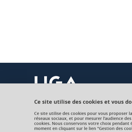
Ce site utilise des cookies et vous d
Université Grenoble Alpes
Ce site utilise des cookies pour vous proposer l
réseaux sociaux, et pour mesurer l’audience des
621 avenue Centrale
cookies. Nous conservons votre choix pendant 6
38400 Saint-Martin-d'Hères
moment en cliquant sur le lien "Gestion des cook
France