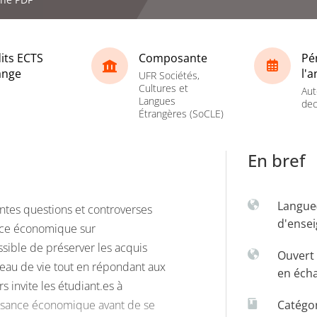
its ECTS
Composante
Pé
ange
l'
UFR Sociétés,
Cultures et
Aut
Langues
dec
Étrangères (SoCLE)
En bref
Langue
entes questions et controverses
d'ense
nce économique sur
ossible de préserver les acquis
Ouvert 
veau de vie tout en répondant aux
en éch
 invite les étudiant.es à
issance économique avant de se
Catégo