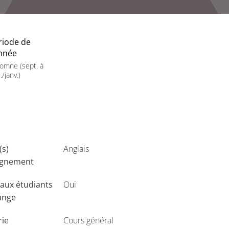
riode de
année
omne (sept. à
./janv.)
(s)
Anglais
ignement
aux étudiants
Oui
ange
rie
Cours général