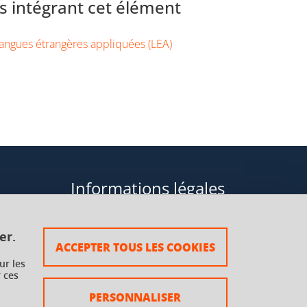
 intégrant cet élément
angues étrangères appliquées (LEA)
Informations légales
Données personnelles
er.
ACCEPTER TOUS LES COOKIES
Plan du site
ur les
 ces
rsaux à
Mentions légales
PERSONNALISER
Crédits