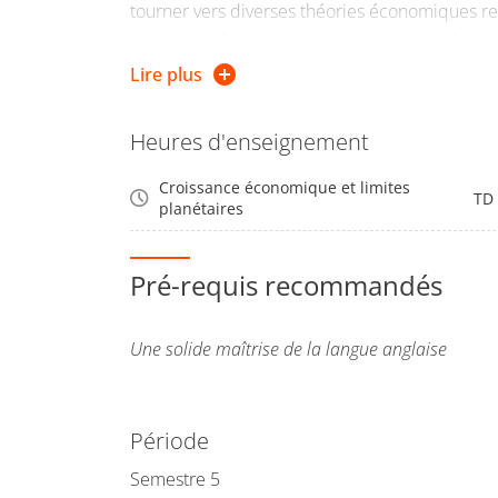
tourner vers diverses théories économiques rel
croissance économiques et contraintes physique
décroissance et
cornucopianism
.
Lire plus
Heures d'enseignement
Croissance économique et limites
TD
planétaires
Pré-requis recommandés
Une solide maîtrise de la langue anglaise
Période
Semestre 5