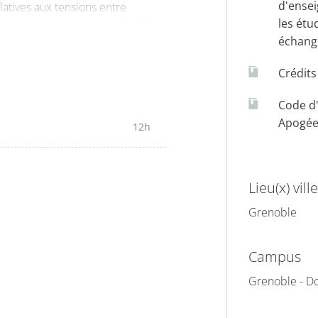
d'ense
atives aux tensions entre
les étu
s : croissance verte, sobriété et
échang
Crédit
Code d
Apogé
12h
Lieu(x) ville
Grenoble
Campus
Grenoble - Do