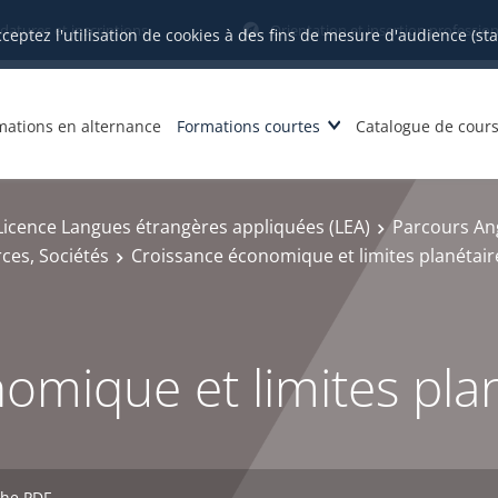
datures et inscriptions
Orientation et insertion profession
cceptez l'utilisation de cookies à des fins de mesure d'audience (st
mations en alternance
Formations courtes
Catalogue de cour
Licence Langues étrangères appliquées (LEA)
Parcours An
ces, Sociétés
Croissance économique et limites planétair
omique et limites pla
che PDF