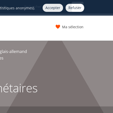
FR
nelle
Accepter
Refuser
atistiques anonymes).
Ma sélection
s
glais-allemand
es
nétaires