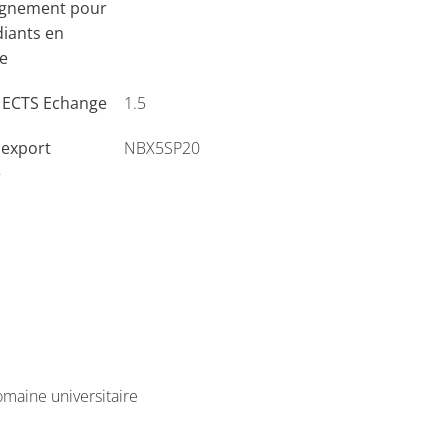
ignement pour
diants en
e
s ECTS Echange
1.5
'export
NBX5SP20
e
maine universitaire