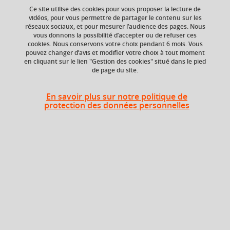
Ce site utilise des cookies pour vous proposer la lecture de
Ajouter à la sélection
Télécharger la fiche PDF
vidéos, pour vous permettre de partager le contenu sur les
réseaux sociaux, et pour mesurer l’audience des pages. Nous
vous donnons la possibilité d’accepter ou de refuser ces
cookies. Nous conservons votre choix pendant 6 mois. Vous
ECTS
Crédits ECTS
pouvez changer d’avis et modifier votre choix à tout moment
en cliquant sur le lien "Gestion des cookies" situé dans le pied
Echange
2,5 crédits
de page du site.
3.0
Composante
En savoir plus sur notre politique de
protection des données personnelles
UFR Sociétés, Cultures
et Langues Étrangères
(SoCLE)
Heures d'enseignement
L'Anthropocène 1
TD
18h
Période