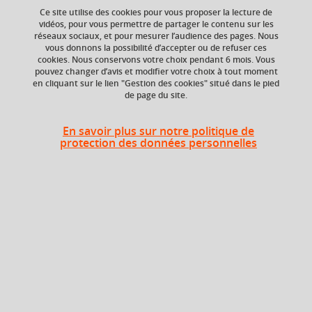
Ce site utilise des cookies pour vous proposer la lecture de
vidéos, pour vous permettre de partager le contenu sur les
Ajouter à la sélection
Télécharger la fiche PDF
réseaux sociaux, et pour mesurer l’audience des pages. Nous
vous donnons la possibilité d’accepter ou de refuser ces
cookies. Nous conservons votre choix pendant 6 mois. Vous
pouvez changer d’avis et modifier votre choix à tout moment
en cliquant sur le lien "Gestion des cookies" situé dans le pied
ECTS
Crédits ECTS
de page du site.
Echange
3 crédits
4.0
En savoir plus sur notre politique de
protection des données personnelles
Composante
Période de l'année
UFR Sociétés, Cultures
Automne (sept. à
et Langues Étrangères
dec./janv.)
(SoCLE)
Description
Dans le prolongement de l’année précédente (S1 et S2), le
cours vise à une acquisition et une application plus