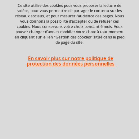
Ce site utilise des cookies pour vous proposer la lecture de
vidéos, pour vous permettre de partager le contenu sur les
Ajouter à la sélection
Télécharger la fiche PDF
réseaux sociaux, et pour mesurer l’audience des pages. Nous
vous donnons la possibilité d’accepter ou de refuser ces
cookies. Nous conservons votre choix pendant 6 mois. Vous
pouvez changer d’avis et modifier votre choix à tout moment
en cliquant sur le lien "Gestion des cookies" situé dans le pied
ECTS
Crédits ECTS
de page du site.
Echange
2 crédits
4.0
En savoir plus sur notre politique de
protection des données personnelles
Composante
UFR Sociétés, Cultures
et Langues Étrangères
(SoCLE)
Description
Approfondissement méthodologique de la traduction et
savoir traduire des textes au style et registre variés.