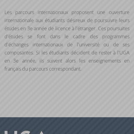
modélisation et la maîtrise d’un socle de connaissances
disciplinaires et des méthodes expérimentales
Les parcours internationaux proposent une ouverture
associées.
internationale aux étudiants désireux de poursuivre leurs
études en 3e année de licence à l'étranger. Ces poursuites
Disposer de compétences en communication. Cette
mention nécessite en effet une capacité à
d'études se font dans le cadre des programmes
communiquer à l’écrit et à l’oral de manière rigoureuse
d'échanges internationaux de l'université ou de ses
et adaptée, une aptitude à se documenter dans au
composantes. Si les étudiants décident de rester à l'UGA
moins une langue étrangère, prioritairement anglaise et
en 3e année, ils suivent alors les enseignements en
une capacité à l’écrire et à la parler à un niveau B.
français du parcours correspondant.
Disposer de compétences méthodologiques et
comportementales. Cette mention requiert en effet
d’avoir une curiosité intellectuelle, une capacité à
s’organiser et à conduire ses apprentissages et, enfin,
une aptitude à programmer son travail personnel et à
s’y tenir dans la durée.
Dans ces grands domaines et pour toutes les mentions de
licence scientifique, le lycéen doit attester a minima une