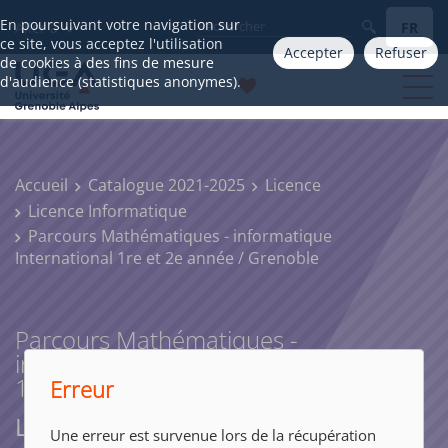
En poursuivant votre navigation sur
FR
Aller à
ce site, vous acceptez l'utilisation
Accepter
Refuser
de cookies à des fins de mesure
d'audience (statistiques anonymes).
Accueil
Catalogue 2021-2025
Licence
Licence Informatique
Parcours Mathématiques - informatique
International 1re et 2e année / Grenoble
Parcours Mathématiques -
informatique International
1re et 2e année / Grenoble
Erreur
Licence Informatique
Une erreur est survenue lors de la récupération