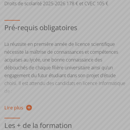
Droits de scolarité 2025-2026 178 € et CVEC 105 €
indépendant
Si vous n'avez pas le diplôme requis pour intégrer la
formation, vous pouvez entreprendre une démarche
Pré-requis obligatoires
de
validation des acquis personnels et professionnels
(VAPP)
.
La réussite en première année de licence scientifique
nécessite la maîtrise de connaissances et compétences
Pour plus d'informations, consultez la page web de la
acquises au lycée, une bonne connaissance des
Direction de la formation continue et de l’apprentissage
débouchés de chaque filière universitaire ainsi qu’un
engagement du futur étudiant dans son projet d’étude
choisi. Il est attendu des candidats en licence Informatique
de :
Disposer de compétences scientifiques. Cette mention
Lire plus
implique, en effet, d’avoir une capacité à analyser,
poser une problématique et mener un raisonnement,
Les + de la formation
une capacité d’abstraction, de logique et de