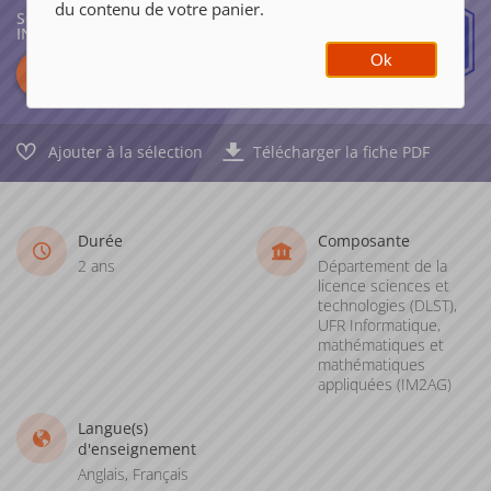
du contenu de votre panier.
SCIENCES, TECHNOLOGIES, SANTÉ,
INGÉNIERIE
Ok
Ajouter à la sélection
Télécharger la fiche PDF
Durée
Composante
2 ans
Département de la
licence sciences et
technologies (DLST),
UFR Informatique,
mathématiques et
mathématiques
appliquées (IM2AG)
Langue(s)
d'enseignement
Anglais, Français