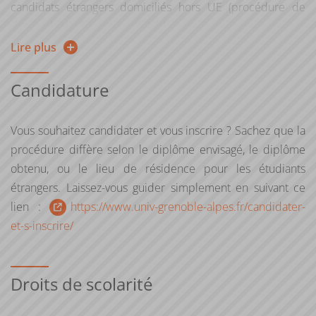
candidats étrangers domiciliés hors UE (procédure de
demande d’admission préalable).
Lire plus
La deuxième année est accessible de droit aux étudiants
titulaires de 60 ou 120 crédits obtenus dans ce même
Candidature
cursus ou bien sur dossier via une validation d’acquis ou
d’études selon les conditions déterminées par l’université
Vous souhaitez candidater et vous inscrire ? Sachez que la
ou la formation.
procédure diffère selon le diplôme envisagé, le diplôme
Public formation continue : Vous relevez de la formation
obtenu, ou le lieu de résidence pour les étudiants
continue :
étrangers. Laissez-vous guider simplement en suivant ce
lien :
https://www.univ-grenoble-alpes.fr/candidater-
si vous reprenez vos études après 2 ans d'interruption
et-s-inscrire/
d'études
ou si vous suiviez une formation sous le régime
Droits de scolarité
formation continue l’une des 2 années précédentes
ou si vous êtes salarié, demandeur d'emploi, travailleur