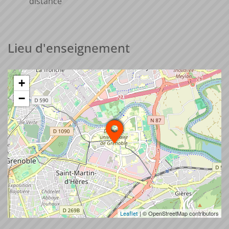
distance
Lieu d'enseignement
+
−
| © OpenStreetMap contributors
Leaflet