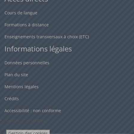
attendues dans une autre discipline, scientifique ou non, à
la fin de la classe de terminale est préconisée.
Cours de langue
Formations à distance
Enseignements transversaux à choix (ETC)
Informations légales
Données personnelles
Plan du site
Mentions légales
Crédits
Accessibilité : non conforme
Gestion des cookies
Gestion des cookies