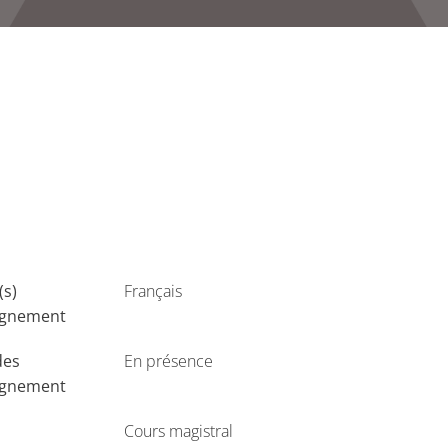
(s)
Français
ignement
des
En présence
ignement
Cours magistral