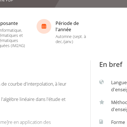
posante
Période de
l'année
nformatique,
ématiques et
Automne (sept. à
ématiques
dec./janv.)
quées (IM2AG)
En bref
Langue
s de courbe d'interpolation, à leur
d'ense
 l'algèbre linéaire dans l'étude et
Métho
d'ense
r me]re en application des
Forme