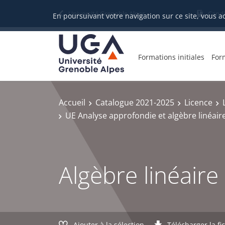
Gestion des cookies
Université Grenoble Alpes
Candi
En poursuivant votre navigation sur ce site, vous a
Formations initiales
For
Accueil
Catalogue 2021-2025
Licence
UE Analyse approfondie et algèbre linéair
Algèbre linéaire
Ajouter à la sélection
Télécharger la fi