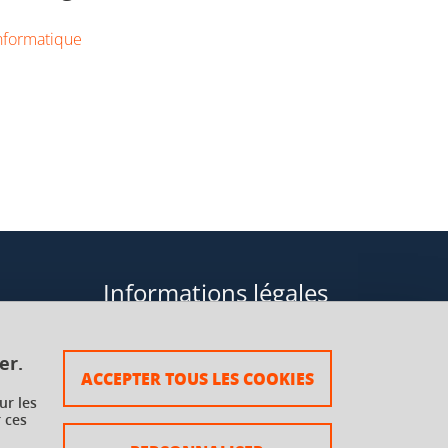
nformatique
Informations légales
Données personnelles
er.
ACCEPTER TOUS LES COOKIES
Plan du site
ur les
 ces
rsaux à
Mentions légales