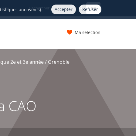
FR
nelle
Accepter
Refuser
atistiques anonymes).
Ma sélection
s
que 2e et 3e année / Grenoble
la CAO