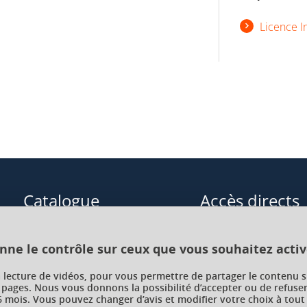
Licence I
Catalogue
Accès directs
Formations initiales
Cours de langue
onne le contrôle sur ceux que vous souhaitez activ
Formations en alternance
Formations à distance
a lecture de vidéos, pour vous permettre de partager le contenu s
 pages. Nous vous donnons la possibilité d’accepter ou de refuser
Formations courtes
Enseignements transve
 mois. Vous pouvez changer d’avis et modifier votre choix à tout
choix (ETC)