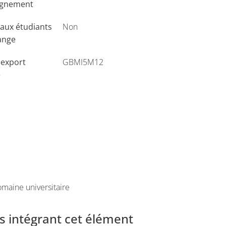
ignement
aux étudiants
Non
ange
'export
GBMI5M12
e
maine universitaire
 intégrant cet élément