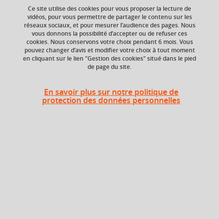
Ce site utilise des cookies pour vous proposer la lecture de
Ajouter à la sélection
Télécharger la fiche PDF
vidéos, pour vous permettre de partager le contenu sur les
réseaux sociaux, et pour mesurer l’audience des pages. Nous
vous donnons la possibilité d’accepter ou de refuser ces
cookies. Nous conservons votre choix pendant 6 mois. Vous
Niveau d'étude
Composante
pouvez changer d’avis et modifier votre choix à tout moment
en cliquant sur le lien "Gestion des cookies" situé dans le pied
Bac +3
UFR Arts et Sciences
de page du site.
Humaines (ARSH)
Période de l'année
En savoir plus sur notre politique de
protection des données personnelles
Automne (sept. à
dec./janv.)
Heures d'enseignement
Art contemporain - CM
CM
24h
Art contemporain - TD
TD
24h