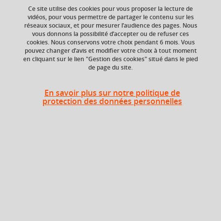
Ce site utilise des cookies pour vous proposer la lecture de
Ajouter à la sélection
Télécharger la fiche PDF
vidéos, pour vous permettre de partager le contenu sur les
réseaux sociaux, et pour mesurer l’audience des pages. Nous
vous donnons la possibilité d’accepter ou de refuser ces
cookies. Nous conservons votre choix pendant 6 mois. Vous
En bref
pouvez changer d’avis et modifier votre choix à tout moment
en cliquant sur le lien "Gestion des cookies" situé dans le pied
de page du site.
Langue(s)
Français
En savoir plus sur notre politique de
d'enseignement
protection des données personnelles
Ouvert aux
Non
étudiants en
échange
Campus
Grenoble - Domaine universitaire