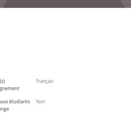
(s)
Français
ignement
aux étudiants
Non
ange