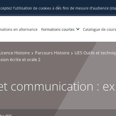
datures et inscriptions
Orientation et insertion profession
cceptez l'utilisation de cookies à des fins de mesure d'audience (st
mations en alternance
Formations courtes
Catalogue de cour
Licence Histoire
Parcours Histoire
UE5 Outils et techni
ion écrite et orale 2
t communication : exp
che PDF