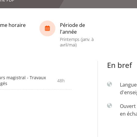
me horaire
Période de
l'année
Printemps (janv. à
avril/mai)
En bref
rs magistral - Travaux
48h
igés
Langue
d'ense
Ouvert 
en éch