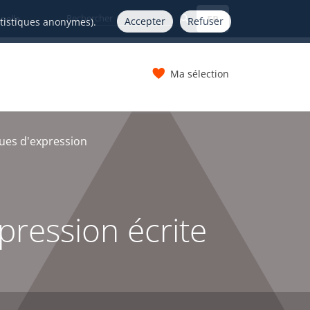
FR
nelle
Accepter
Refuser
atistiques anonymes).
Ma sélection
s
ques d'expression
ression écrite