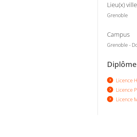
Lieu(x) ville
Grenoble
Campus
Grenoble - Do
Diplômes
Licence H
Licence P
Licence M