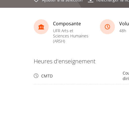
Composante
Volu
UFR Arts et
48h
Sciences Humaines
(ARSH)
Heures d'enseignement
Cou
CMTD
dir