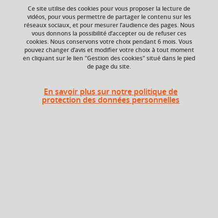
Ce site utilise des cookies pour vous proposer la lecture de
vidéos, pour vous permettre de partager le contenu sur les
Ajouter à la sélection
Télécharger la fiche PDF
réseaux sociaux, et pour mesurer l’audience des pages. Nous
vous donnons la possibilité d’accepter ou de refuser ces
cookies. Nous conservons votre choix pendant 6 mois. Vous
pouvez changer d’avis et modifier votre choix à tout moment
en cliquant sur le lien "Gestion des cookies" situé dans le pied
ECTS
Composante
de page du site.
6 crédits
Faculté d'Economie de
Grenoble (FEG)
En savoir plus sur notre politique de
protection des données personnelles
Période
Semestre 6
Liste des enseignements
Au choix : 1 parmi 2
Économétrie 2
6 crédits