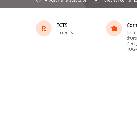
ECTS
Com
2 crédits
Instit
d'Ur
Géogr
(IUGA