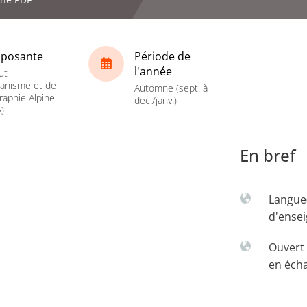
posante
Période de
l'année
ut
banisme et de
Automne (sept. à
aphie Alpine
dec./janv.)
)
En bref
Langue
d'ense
Ouvert 
en éch