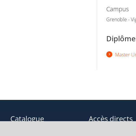
Campus
Grenoble - Vi
Diplômes
Master U
Catalogue
Accès directs
Formations initiales
Cours de langue