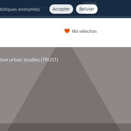
FR
nelle
Accepter
Refuser
atistiques anonymes).
Ma sélection
s
ive urban studies (TRUST)