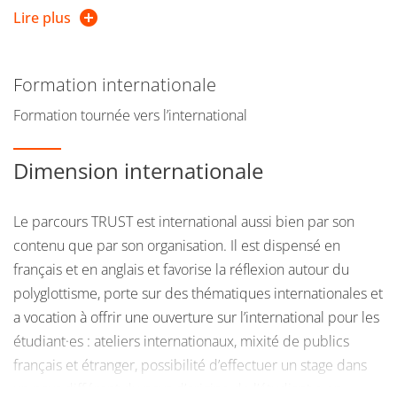
urbaines transformatrices.
Lire plus
Les approches transformatives ambitionnent à déclencher
et accompagner, dans les territoires, des processus de
changement auxquels les crises économiques, sociales,
Formation internationale
politiques et écologiques systémiques de notre planète
Formation tournée vers l’international
nous confrontent. Ces transformations impliquent un
changement des pratiques dans le champ de l’urbanisme
Dimension internationale
et dans les politiques publiques, ainsi qu’un
renouvellement des rôles des acteurs publics, privés,
associatifs, et citoyens.
Le parcours TRUST est international aussi bien par son
contenu que par son organisation. Il est dispensé en
Bénéficiant d'un large réseau de partenaires, le Master
français et en anglais et favorise la réflexion autour du
permet le travailler en immersion dans différents
polyglottisme, porte sur des thématiques internationales et
contextes géographiques, en France, dans des villes
a vocation à offrir une ouverture sur l’international pour les
d’Europe de l’Ouest et d’Europe Centrale et de l’Est, ou
étudiant·es : ateliers internationaux, mixité de publics
encore en Tunisie et dans d'autres contextes extra-
français et étranger, possibilité d’effectuer un stage dans
européens. Ces coopérations avec des acteurs de la
un pays différent du pays d’origine de l’étudiant·e en