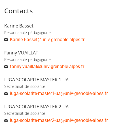
Quelques liens utiles sur le site de
l'Institut
Contacts
d'Urbanisme et de Géographie Alpine (IUGA)
:
Karine Basset
MASTER URBANISME ET AMENAGEMENT
Responsable pédagogique
parcours TRUST : version française
Karine.Basset
@
univ-grenoble-alpes.fr
MASTER URBANISME ET AMENAGEMENT
Fanny VUAILLAT
parcours TRUST : version anglaise
Responsable pédagogique
fanny.vuaillat
@
univ-grenoble-alpes.fr
IUGA SCOLARITE MASTER 1 UA
Secrétariat de scolarité
iuga-scolarite-master1-ua
@
univ-grenoble-alpes.fr
IUGA SCOLARITE MASTER 2 UA
Secrétariat de scolarité
iuga-scolarite-master2-ua
@
univ-grenoble-alpes.fr