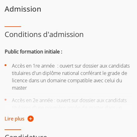
Admission
Conditions d'admission
Public formation initiale :
Accès en 1re année : ouvert sur dossier aux candidats
titulaires d'un diplôme national conférant le grade de
licence dans un domaine compatible avec celui du
master
Accès en 2e année : ouvert sur dossier aux candidats
titulaires d'une première année de master dans un
domaine compatible
Lire plus
Public formation continue :
Vous relevez de la formation
continue :