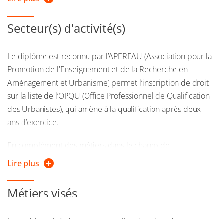
formation
(lien : https://prose.univ-grenoble-
alpes.fr/metiers-secteurs/)
Secteur(s) d'activité(s)
Le diplôme est reconnu par l’APEREAU (Association pour la
Promotion de l'Enseignement et de la Recherche en
Aménagement et Urbanisme) permet l’inscription de droit
sur la liste de l’OPQU (Office Professionnel de Qualification
des Urbanistes), qui amène à la qualification après deux
ans d’exercice.
En complément des métiers dans le champ de
l'urbanisme au sein des bureaux d'études, collectivités
Lire plus
territoriales, sociétés d'aménagement, de conseil et
d'expertise, organismes de logement social, etc.) les
Métiers visés
diplômé·es peuvent s'orienter vers les métiers de la
coopération internationale et du développement, dans des