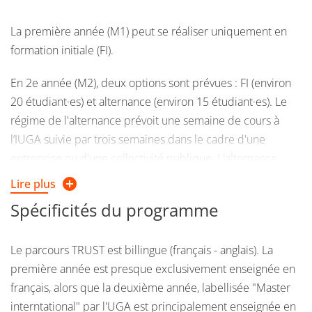
La première année (M1) peut se réaliser uniquement en
formation initiale (FI).
En 2e année (M2), deux options sont prévues : FI (environ
20 étudiant·es) et alternance (environ 15 étudiant·es). Le
régime de l'alternance prévoit une semaine de cours à
l’IUGA suivie par trois semaines dans le cadre d'une
entreprise ou d'une collectivité publique. L'alternance
peut être organisée sous forme de stage alternant,
Lire plus
d'apprentissage ou en contrat de professionnalisation.
Spécificités du programme
Le M2 est également ouvert aux étudiant·es en formation
continue (FC).
Le parcours TRUST est billingue (français - anglais). La
première année est presque exclusivement enseignée en
français, alors que la deuxième année, labellisée "Master
interntational" par l'UGA est principalement enseignée en