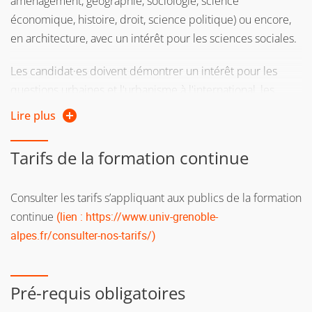
aménagement, géographie, sociologie, science
continue
(lien : https://www.univ-grenoble-
économique, histoire, droit, science politique) ou encore,
alpes.fr/consulter-nos-tarifs/)
en architecture, avec un intérêt pour les sciences sociales.
Les candidat·es doivent démontrer un intérêt pour les
questions urbaines et l'urbanisme à l'international, les
transitions et les transformations urbaines.
Lire plus
Tarifs de la formation continue
Consulter les tarifs s’appliquant aux publics de la formation
continue
(lien : https://www.univ-grenoble-
alpes.fr/consulter-nos-tarifs/)
Pré-requis obligatoires