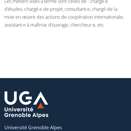
Les métiers visés à terme sont celles de : chargé·e
structures et agences gouvernementales, des organisations
d’études, chargé·e de projet, consultant·e, chargé de la
internationales, des ONGs, etc.
mise en œuvre des actions de coopération internationale,
Enfin, une partie des diplômé·es s'orientent vers la
assistant·e à maîtrise d’ouvrage, chercheur·e, etc.
recherche et l'enseignement.
Université Grenoble Alpes