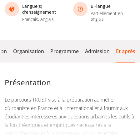
Langue(s)
Bi-langue
d'enseignement
Partiellement en
anglais
Français, Anglais
ion
Organisation
Programme
Admission
Et après
Présentation
Le parcours TRUST vise à la préparation au métier
d'urbaniste en France et à l’international et à fournir aux
étudiant·es intéressé·es aux questions urbaines les outils à
la fois théoriques et empiriques nécessaires à la
compréhension et à la mise en œuvre de stratégies