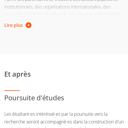
institutionnels, des organisations internationales, des
associations, ONGs et collectifs citoyens qui sont associés
au choix des thématiques et des terrains d'étude,
Lire plus
notamment dans le cadre des ateliers de projet: en
France, Europe de l'Ouest (Barcelone, Rome), Europe
Centrale et de l'Est (Pologne, Roumanie), Maghreb (Tunisie),
etc.
Et après
Poursuite d'études
Les étudiant·es intéréssé·es par la poursuite vers la
recherche seront accompagné·es dans la construction d'un