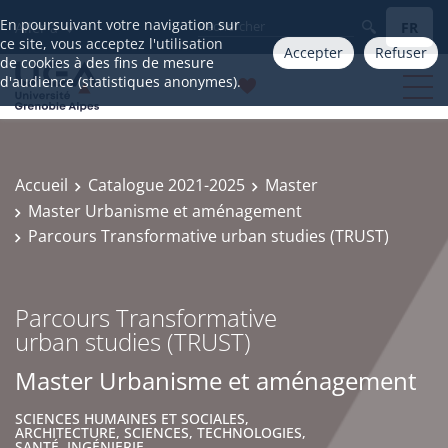
En poursuivant votre navigation sur
FR
Aller à
ce site, vous acceptez l'utilisation
Accepter
Refuser
de cookies à des fins de mesure
d'audience (statistiques anonymes).
Accueil
Catalogue 2021-2025
Master
Master Urbanisme et aménagement
Parcours Transformative urban studies (TRUST)
Parcours Transformative
urban studies (TRUST)
Master Urbanisme et aménagement
SCIENCES HUMAINES ET SOCIALES,
ARCHITECTURE, SCIENCES, TECHNOLOGIES,
SANTÉ, INGÉNIERIE