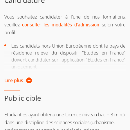
Candidature
si vous reprenez vos études après 2 ans d'interruption
Vous souhaitez candidater à l'une de nos formations,
d'études
veuillez
consulter les modalités d'admission
selon votre
ou si vous suiviez une formation sous le régime
profil :
formation continue l’une des 2 années précédentes
Les candidats hors Union Européenne dont le pays de
ou si vous êtes salarié, demandeur d'emploi, travailleur
résidence relève du dispositif "Etudes en France"
indépendant
doivent candidater sur l'application "Etudes en France"
uniquement
Si vous n'avez pas le diplôme requis pour intégrer la
formation, vous pouvez entreprendre une démarche
Pour tous les autres candidats, vous devez candidater
Lire plus
de validation des acquis personnels et professionnels
sur l'application Mon Master pour les M1, ou sur
l'application e-candidat pour les M2. Le planning des
(VAPP)
Public cible
campagnes de candidatures est disponible sur le site
Pour plus d'informations, consultez la page web de la
de
l'Institut d'Urbanisme et de Géographie Alpine
Direction de la formation continue et de l’apprentissage
Etudiant·es ayant obtenu une Licence (niveau bac + 3 min.)
dans une discipline des sciences sociales (urbanisme,
Consulter les tarifs s’appliquant aux publics de la formation