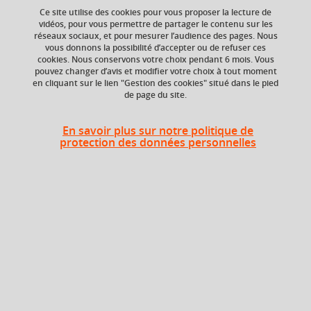
Ce site utilise des cookies pour vous proposer la lecture de
vidéos, pour vous permettre de partager le contenu sur les
Ajouter à la sélection
Télécharger la fiche PDF
réseaux sociaux, et pour mesurer l’audience des pages. Nous
vous donnons la possibilité d’accepter ou de refuser ces
cookies. Nous conservons votre choix pendant 6 mois. Vous
pouvez changer d’avis et modifier votre choix à tout moment
en cliquant sur le lien "Gestion des cookies" situé dans le pied
ECTS
Composante
de page du site.
4 crédits
Institut d'Urbanisme
et de Géographie
Alpine (IUGA)
En savoir plus sur notre politique de
protection des données personnelles
Période de l'année
Printemps (janv. à
avril/mai)
En bref