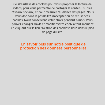
Ce site utilise des cookies pour vous proposer la lecture de
vidéos, pour vous permettre de partager le contenu sur les
réseaux sociaux, et pour mesurer l’audience des pages. Nous
Ajouter à la sélection
Télécharger la fiche PDF
vous donnons la possibilité d’accepter ou de refuser ces
cookies. Nous conservons votre choix pendant 6 mois. Vous
pouvez changer d’avis et modifier votre choix à tout moment
en cliquant sur le lien "Gestion des cookies" situé dans le pied
de page du site.
ECTS
Composante
3 crédits
Institut d'Urbanisme
En savoir plus sur notre politique de
et de Géographie
protection des données personnelles
Alpine (IUGA)
En bref
Langue(s)
Français
d'enseignement