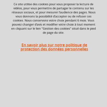
Ce site utilise des cookies pour vous proposer la lecture de
vidéos, pour vous permettre de partager le contenu sur les
Ajouter à la sélection
Télécharger la fiche PDF
réseaux sociaux, et pour mesurer l’audience des pages. Nous
vous donnons la possibilité d’accepter ou de refuser ces
cookies. Nous conservons votre choix pendant 6 mois. Vous
pouvez changer d’avis et modifier votre choix à tout moment
en cliquant sur le lien "Gestion des cookies" situé dans le pied
ECTS
Composante
de page du site.
2 crédits
Institut d'Urbanisme
et de Géographie
Alpine (IUGA)
En savoir plus sur notre politique de
protection des données personnelles
En bref
Langue(s)
Français
d'enseignement
Ouvert aux
Oui