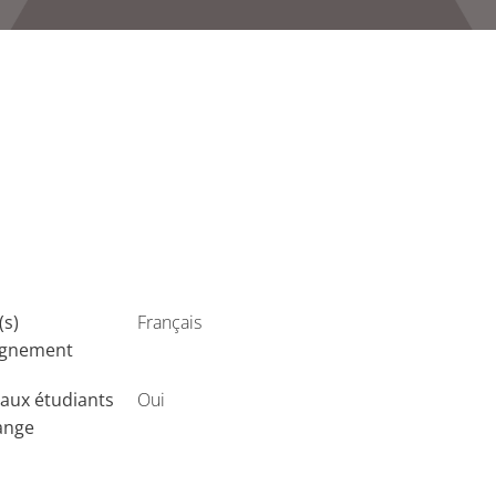
(s)
Français
ignement
aux étudiants
Oui
ange