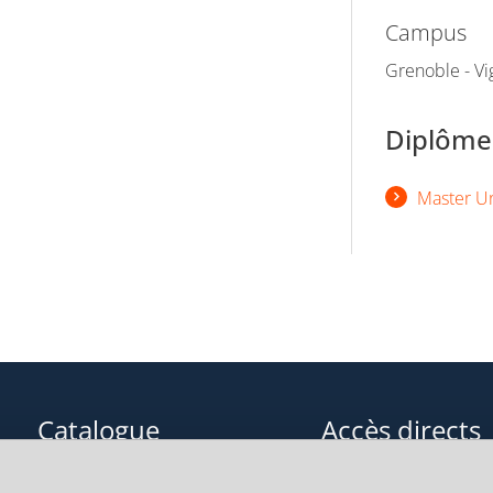
Campus
Grenoble - Vi
Diplômes
Master U
Catalogue
Accès directs
Formations initiales
Cours de langue