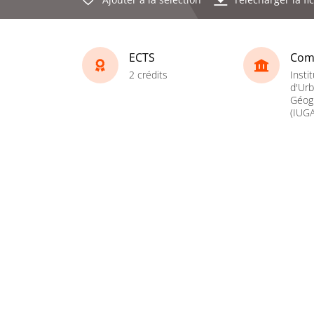
ECTS
Com
2 crédits
Instit
d'Ur
Géogr
(IUGA