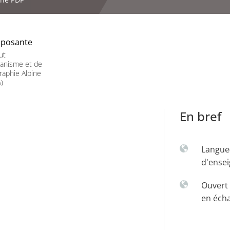
posante
ut
banisme et de
aphie Alpine
)
En bref
Langue
d'ense
Ouvert 
en éch