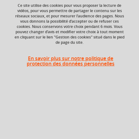
Ce site utilise des cookies pour vous proposer la lecture de
vidéos, pour vous permettre de partager le contenu sur les
réseaux sociaux, et pour mesurer l’audience des pages. Nous
Niveau d'étude
ECTS
vous donnons la possibilité d’accepter ou de refuser ces
Bac +4
6 crédits
cookies. Nous conservons votre choix pendant 6 mois. Vous
pouvez changer d’avis et modifier votre choix à tout moment
en cliquant sur le lien "Gestion des cookies" situé dans le pied
Composante
de page du site.
UFR Langage, lettres
et arts du spectacle,
information et
En savoir plus sur notre politique de
communication
protection des données personnelles
(LLASIC)
Description