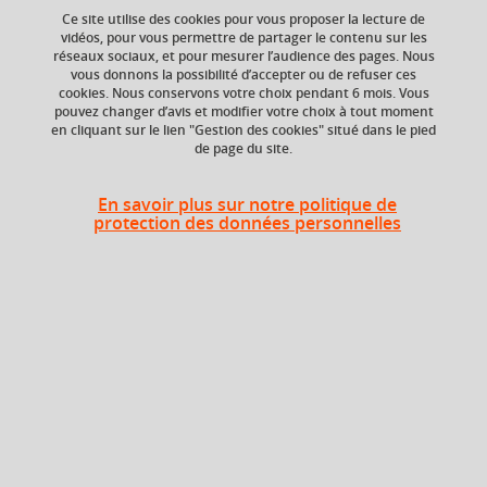
Ce site utilise des cookies pour vous proposer la lecture de
vidéos, pour vous permettre de partager le contenu sur les
réseaux sociaux, et pour mesurer l’audience des pages. Nous
Niveau d'étude
ECTS
vous donnons la possibilité d’accepter ou de refuser ces
Bac +5
3 crédits
cookies. Nous conservons votre choix pendant 6 mois. Vous
pouvez changer d’avis et modifier votre choix à tout moment
en cliquant sur le lien "Gestion des cookies" situé dans le pied
Composante
de page du site.
UFR Langage, lettres
et arts du spectacle,
information et
En savoir plus sur notre politique de
communication
protection des données personnelles
(LLASIC)
Description