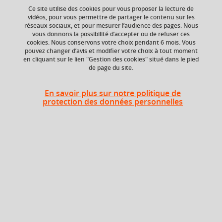
Ce site utilise des cookies pour vous proposer la lecture de
vidéos, pour vous permettre de partager le contenu sur les
Ajouter à la sélection
Télécharger la fiche PDF
réseaux sociaux, et pour mesurer l’audience des pages. Nous
vous donnons la possibilité d’accepter ou de refuser ces
cookies. Nous conservons votre choix pendant 6 mois. Vous
pouvez changer d’avis et modifier votre choix à tout moment
en cliquant sur le lien "Gestion des cookies" situé dans le pied
Niveau d'étude
ECTS
de page du site.
Bac +5
3 crédits
Composante
Période de l'année
En savoir plus sur notre politique de
protection des données personnelles
UFR Physique,
Automne (sept. à
Ingénierie, Terre,
dec./janv.)
Environnement,
Mécanique (PhITEM)
Description
L'objectif de ce cours orienté projet est d'approfondir,
selon le choix de l'étudiant, un ou plusieurs aspects vus