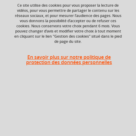
Ce site utilise des cookies pour vous proposer la lecture de
vidéos, pour vous permettre de partager le contenu sur les
Ajouter à la sélection
Télécharger la fiche PDF
réseaux sociaux, et pour mesurer l’audience des pages. Nous
vous donnons la possibilité d’accepter ou de refuser ces
cookies. Nous conservons votre choix pendant 6 mois. Vous
pouvez changer d’avis et modifier votre choix à tout moment
en cliquant sur le lien "Gestion des cookies" situé dans le pied
Niveau d'étude
ECTS
de page du site.
Bac +4
6 crédits
Composante
Période de l'année
En savoir plus sur notre politique de
protection des données personnelles
UFR Physique,
Automne (sept. à
Ingénierie, Terre,
dec./janv.)
Environnement,
Mécanique (PhITEM)
Description
Quelles sont les problématiques scientifiques associées à
la variabilité climatique et environnementale ?