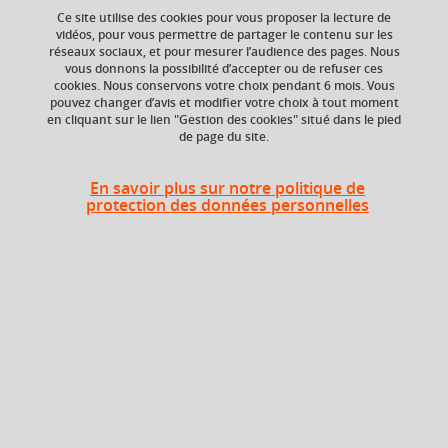
Ce site utilise des cookies pour vous proposer la lecture de
vidéos, pour vous permettre de partager le contenu sur les
Ajouter à la sélection
Télécharger la fiche PDF
réseaux sociaux, et pour mesurer l’audience des pages. Nous
vous donnons la possibilité d’accepter ou de refuser ces
cookies. Nous conservons votre choix pendant 6 mois. Vous
pouvez changer d’avis et modifier votre choix à tout moment
en cliquant sur le lien "Gestion des cookies" situé dans le pied
Niveau d'étude
ECTS
de page du site.
Bac +4
3 crédits
Composante
Période de l'année
En savoir plus sur notre politique de
protection des données personnelles
UFR Physique,
Printemps (janv. à
Ingénierie, Terre,
avril/mai)
Environnement,
Mécanique (PhITEM)
Description
Ce module s'intéresse à l'archivage environnemental
exploitable à partir des carottes de glace ainsi que de ses