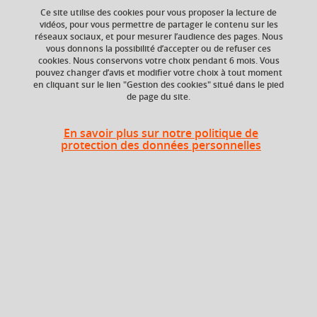
Ce site utilise des cookies pour vous proposer la lecture de
vidéos, pour vous permettre de partager le contenu sur les
Ajouter à la sélection
Télécharger la fiche PDF
réseaux sociaux, et pour mesurer l’audience des pages. Nous
vous donnons la possibilité d’accepter ou de refuser ces
cookies. Nous conservons votre choix pendant 6 mois. Vous
pouvez changer d’avis et modifier votre choix à tout moment
en cliquant sur le lien "Gestion des cookies" situé dans le pied
Niveau d'étude
ECTS
de page du site.
Bac +5
6 crédits
Composante
Période de l'année
En savoir plus sur notre politique de
protection des données personnelles
UFR Physique,
Toute l'année
Ingénierie, Terre,
Environnement,
Mécanique (PhITEM)
Description
(i) Comprendre et modéliser les principaux processus
gérant et impactant la qualité des eaux (de surface