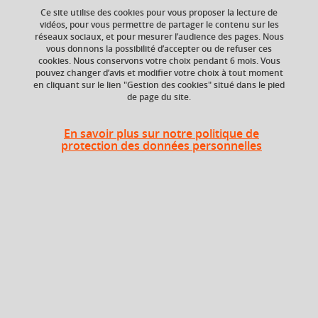
Ce site utilise des cookies pour vous proposer la lecture de
Ajouter à la sélection
Télécharger la fiche PDF
vidéos, pour vous permettre de partager le contenu sur les
réseaux sociaux, et pour mesurer l’audience des pages. Nous
vous donnons la possibilité d’accepter ou de refuser ces
cookies. Nous conservons votre choix pendant 6 mois. Vous
ECTS
Composante
pouvez changer d’avis et modifier votre choix à tout moment
en cliquant sur le lien "Gestion des cookies" situé dans le pied
9 crédits
UFR Sciences de
de page du site.
l'Homme et de la
Société (SHS),
Département
En savoir plus sur notre politique de
Psychologie
protection des données personnelles
Période
Semestre 8
Liste des enseignements
EC20a TER psychologie