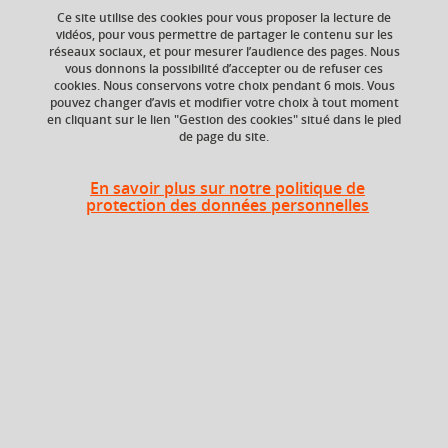
Ce site utilise des cookies pour vous proposer la lecture de
vidéos, pour vous permettre de partager le contenu sur les
réseaux sociaux, et pour mesurer l’audience des pages. Nous
vous donnons la possibilité d’accepter ou de refuser ces
ECTS
Volume horaire
cookies. Nous conservons votre choix pendant 6 mois. Vous
6 crédits
24h
pouvez changer d’avis et modifier votre choix à tout moment
en cliquant sur le lien "Gestion des cookies" situé dans le pied
de page du site.
En savoir plus sur notre politique de
protection des données personnelles
En bref
Langue(s)
Français
d'enseignement
Ouvert aux
Non
étudiants en
échange