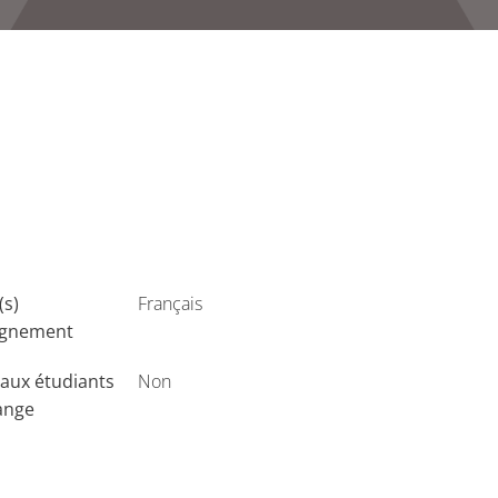
(s)
Français
ignement
aux étudiants
Non
ange