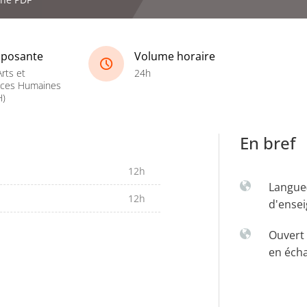
posante
Volume horaire
rts et
24h
nces Humaines
H)
En bref
12h
Langue
12h
d'ense
Ouvert 
en éch