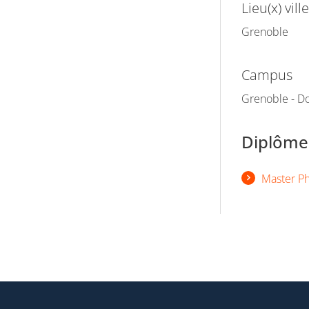
Lieu(x) ville
Grenoble
Campus
Grenoble - Do
Diplômes
Master Ph