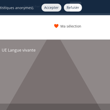
FR
nelle
Accepter
Refuser
atistiques anonymes).
Ma sélection
s
UE Langue vivante