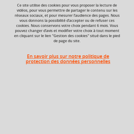
Ce site utilise des cookies pour vous proposer la lecture de
vidéos, pour vous permettre de partager le contenu sur les
réseaux sociaux, et pour mesurer l’audience des pages. Nous
ECTS
Composante
vous donnons la possibilité d’accepter ou de refuser ces
6 crédits
UFR Arts et Sciences
cookies. Nous conservons votre choix pendant 6 mois. Vous
Humaines (ARSH)
pouvez changer d’avis et modifier votre choix à tout moment
en cliquant sur le lien "Gestion des cookies" situé dans le pied
de page du site.
Heures d'enseignement
En savoir plus sur notre politique de
protection des données personnelles
UE Ethique de la recherche - CM
CM
12h
UE Ethique de la recherche - TD
TD
12h
Période
Semestre 10