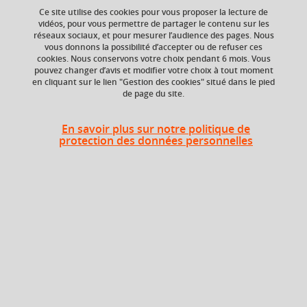
Ce site utilise des cookies pour vous proposer la lecture de
vidéos, pour vous permettre de partager le contenu sur les
réseaux sociaux, et pour mesurer l’audience des pages. Nous
vous donnons la possibilité d’accepter ou de refuser ces
Ajouter à la sélection
Télécharger la fiche PDF
cookies. Nous conservons votre choix pendant 6 mois. Vous
pouvez changer d’avis et modifier votre choix à tout moment
en cliquant sur le lien "Gestion des cookies" situé dans le pied
de page du site.
Crédits ECTS
Composante
Echange
UFR Sciences de
En savoir plus sur notre politique de
l'Homme et de la
4.5
protection des données personnelles
Société (SHS)
Période de l'année
Automne (sept. à
dec./janv.)
Description
Ce cours, construit autour de séances thématiques, vise à