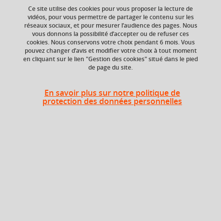
Ce site utilise des cookies pour vous proposer la lecture de
vidéos, pour vous permettre de partager le contenu sur les
réseaux sociaux, et pour mesurer l’audience des pages. Nous
vous donnons la possibilité d’accepter ou de refuser ces
ECTS
Composante
cookies. Nous conservons votre choix pendant 6 mois. Vous
5 crédits
UFR Sciences de
pouvez changer d’avis et modifier votre choix à tout moment
l'Homme et de la
en cliquant sur le lien "Gestion des cookies" situé dans le pied
de page du site.
Société (SHS)
En savoir plus sur notre politique de
protection des données personnelles
Liste des enseignements
Gestion de projet
Statistiques descriptives et
analyse de données
Histoire du livre et des médias