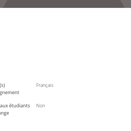
(s)
Français
ignement
aux étudiants
Non
ange