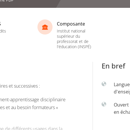
S
Composante
dits
Institut national
supérieur du
professorat et de
l'éducation (INSPÉ)
En bref
Langue
es et successives :
d'ense
ment-apprentissage disciplinaire
Ouvert 
nes et au besoin formateurs «
en éch
e de différents usages dans la