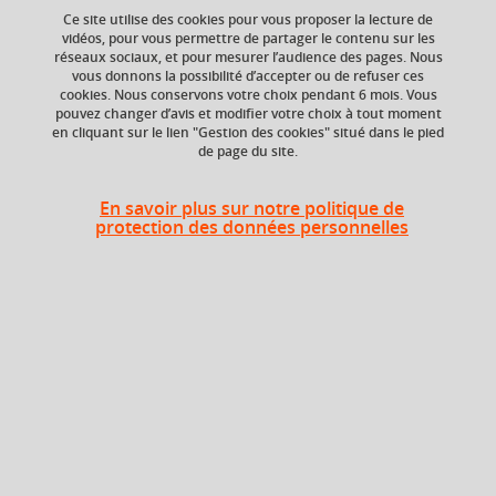
Ce site utilise des cookies pour vous proposer la lecture de
vidéos, pour vous permettre de partager le contenu sur les
Ajouter à la sélection
Télécharger la fiche PDF
réseaux sociaux, et pour mesurer l’audience des pages. Nous
vous donnons la possibilité d’accepter ou de refuser ces
cookies. Nous conservons votre choix pendant 6 mois. Vous
pouvez changer d’avis et modifier votre choix à tout moment
en cliquant sur le lien "Gestion des cookies" situé dans le pied
Niveau d'étude
ECTS
de page du site.
Bac +4
5 crédits
En savoir plus sur notre politique de
Composante
protection des données personnelles
Institut national
supérieur du
professorat et de
l'éducation (INSPÉ)
Description
Apports disciplinaires en sociologie et sciences Politiques-
2