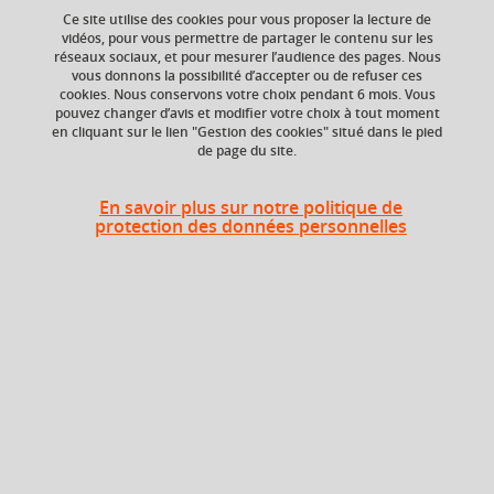
Ce site utilise des cookies pour vous proposer la lecture de
vidéos, pour vous permettre de partager le contenu sur les
réseaux sociaux, et pour mesurer l’audience des pages. Nous
vous donnons la possibilité d’accepter ou de refuser ces
Niveau d'étude
ECTS
cookies. Nous conservons votre choix pendant 6 mois. Vous
Bac +4
3 crédits
pouvez changer d’avis et modifier votre choix à tout moment
en cliquant sur le lien "Gestion des cookies" situé dans le pied
de page du site.
Composante
Institut national
supérieur du
En savoir plus sur notre politique de
professorat et de
protection des données personnelles
l'éducation (INSPÉ)
Description
L'UE se déroule en deux phases complémentaires et
successives :
Phase 1 : Conception de situations d'enseignement-