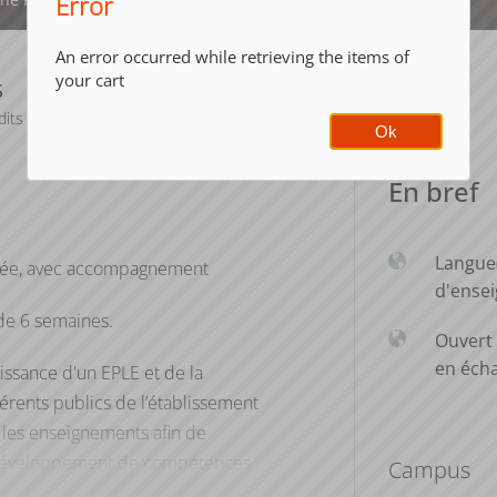
Error
An error occurred while retrieving the items of
your cart
S
dits
Ok
En bref
Langue
gnée, avec accompagnement
d'ense
de 6 semaines.
Ouvert 
en éch
ssance d'un EPLE et de la
rents publics de l’établissement
s les enseignements afin de
 développement de compétences
Campus
ntervention en lien avec le RECH-