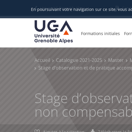
Gestion des cookies
Université Grenoble Alpes
Candi
En poursuivant votre navigation sur ce site, vous a
Formations initiales
For
Accueil
Catalogue 2021-2025
Master
Stage d’observation et de pratique acco
Stage d’observa
non compensab
Ajouter à la sélection
Télécharger la fi