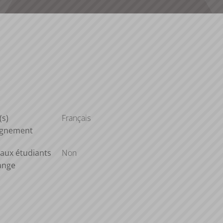
(s)
Français
ignement
aux étudiants
Non
ange