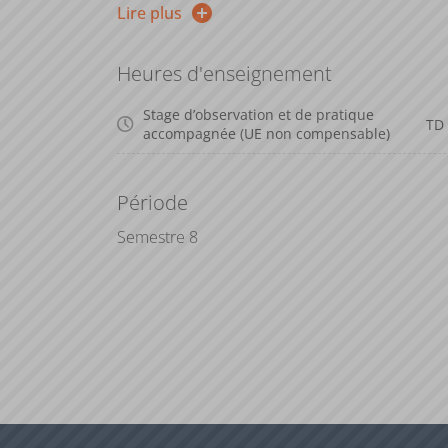
Lire plus
MEM801. Le lien entre l'U.E. STAG801 et l'U.E
étroit, le stage servant en partie de support 
Heures d'enseignement
menées dans le cadre du mémoire.
Stage d’observation et de pratique
TD
accompagnée (UE non compensable)
Période
Semestre 8