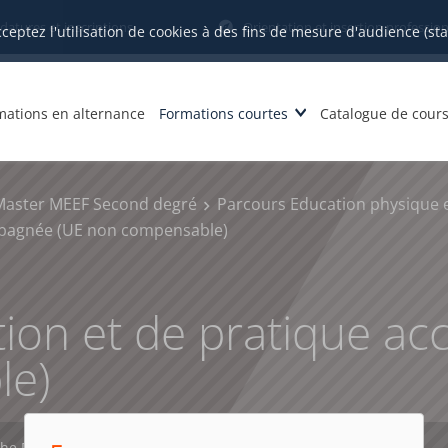
datures et inscriptions
Orientation et insertion profession
cceptez l'utilisation de cookies à des fins de mesure d'audience (st
mations en alternance
Formations courtes
Catalogue de cour
Master MEEF Second degré
Parcours Education physique e
mpagnée (UE non compensable)
tion et de pratique 
le)
che PDF