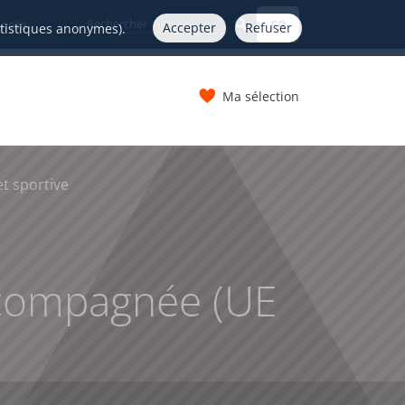
FR
nelle
Accepter
Refuser
atistiques anonymes).
Ma sélection
s
t sportive
accompagnée (UE