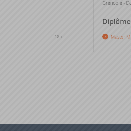
Grenoble - Do
. RECH-MEM801 est en effet très
aux premières expérimentations
Diplômes
18h
Master M