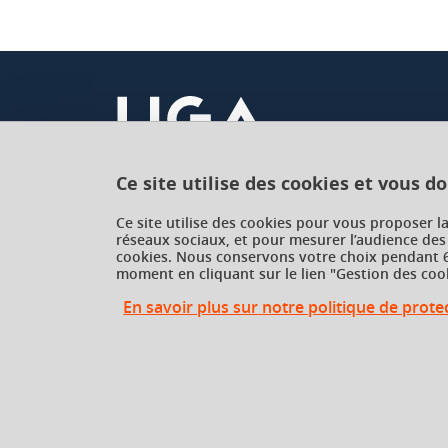
Ce site utilise des cookies et vous d
Université Grenoble Alpes
Ce site utilise des cookies pour vous proposer l
réseaux sociaux, et pour mesurer l’audience des
621 avenue Centrale
cookies. Nous conservons votre choix pendant 6
38400 Saint-Martin-d'Hères
moment en cliquant sur le lien "Gestion des cook
France
En savoir plus sur notre politique de prot
Gestion des cookies
Gestion des cookies