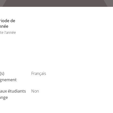
riode de
année
te l'année
(s)
Français
ignement
aux étudiants
Non
ange