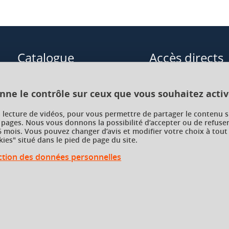
Catalogue
Accès directs
Formations initiales
Cours de langue
onne le contrôle sur ceux que vous souhaitez activ
Formations en alternance
Formations à distance
a lecture de vidéos, pour vous permettre de partager le contenu s
 pages. Nous vous donnons la possibilité d’accepter ou de refuser
Formations courtes
Enseignements transve
 mois. Vous pouvez changer d’avis et modifier votre choix à tout
choix (ETC)
ies" situé dans le pied de page du site.
Recherche par facultés, écoles,
instituts
ection des données personnelles