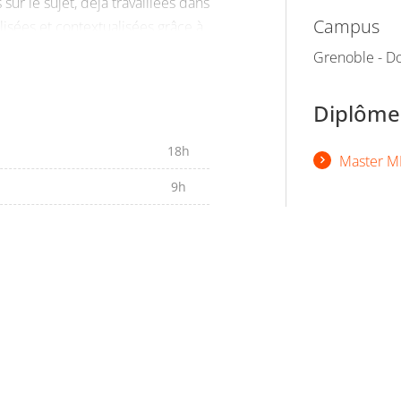
sur le sujet, déjà travaillées dans
Campus
isées et contextualisées grâce à
ernières pourront servir de
Grenoble - Do
 en compte tous les aspects du
s leurs futures fonctions.
Diplômes
18h
Master M
9h