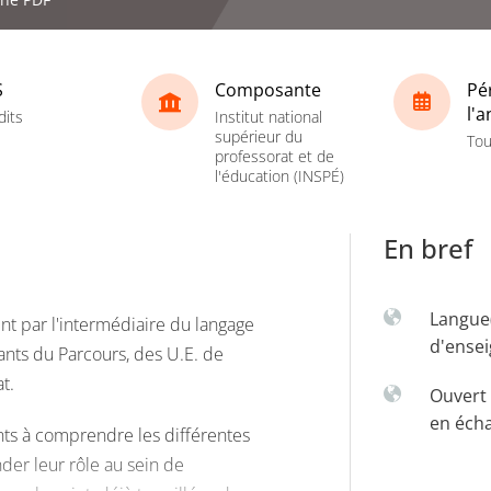
S
Composante
Pé
l'
dits
Institut national
supérieur du
Tou
professorat et de
l'éducation (INSPÉ)
En bref
Langue
nt par l'intermédiaire du langage
d'ense
ants du Parcours, des U.E. de
t.
Ouvert 
en éch
ants à comprendre les différentes
er leur rôle au sein de