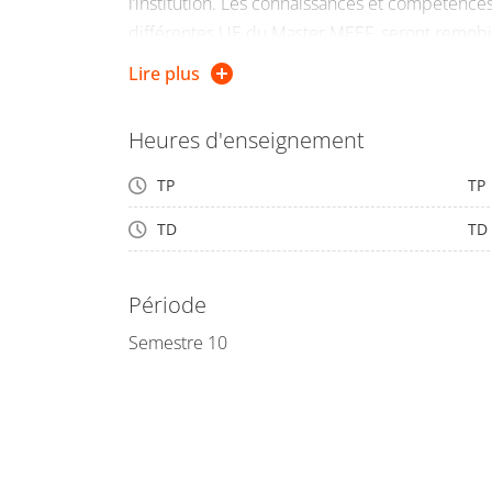
l’institution. Les connaissances et compétences 
différentes UE du Master MEEF, seront remobil
des mises en situation professionnelles. Ces d
Lire plus
ressource afin d’aider les étudiants à prendre
métier d’enseignant et pouvoir les intégrer dan
Heures d'enseignement
TP
TP
TD
TD
Période
Semestre 10