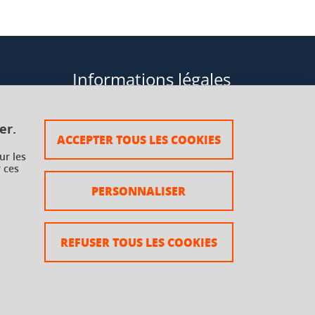
Informations légales
Données personnelles
er.
ACCEPTER TOUS LES COOKIES
Plan du site
ur les
 ces
rsaux à
Mentions légales
PERSONNALISER
Crédits
Accessibilité : non conforme
REFUSER TOUS LES COOKIES