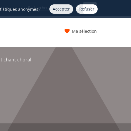
FR
nelle
Accepter
Refuser
atistiques anonymes).
Ma sélection
s
t chant choral