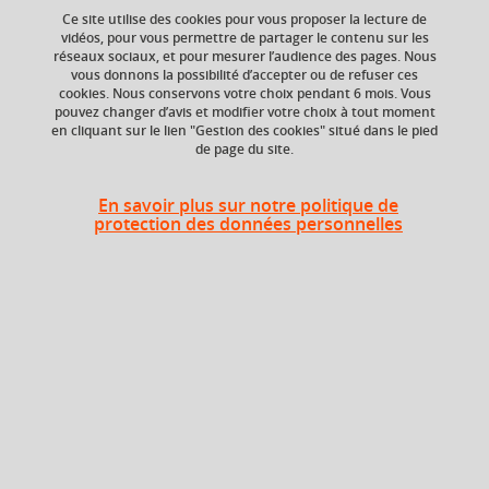
Ce site utilise des cookies pour vous proposer la lecture de
vidéos, pour vous permettre de partager le contenu sur les
réseaux sociaux, et pour mesurer l’audience des pages. Nous
Niveau d'étude
ECTS
vous donnons la possibilité d’accepter ou de refuser ces
Bac +4
4 crédits
cookies. Nous conservons votre choix pendant 6 mois. Vous
pouvez changer d’avis et modifier votre choix à tout moment
en cliquant sur le lien "Gestion des cookies" situé dans le pied
Composante
de page du site.
Institut national
supérieur du
professorat et de
En savoir plus sur notre politique de
l'éducation (INSPÉ)
protection des données personnelles
Description
Interprétation, déchiffrage vocal :
Formation vocale, direction de chœur : éléments de
technique vocale, analyse, interprétation de projets