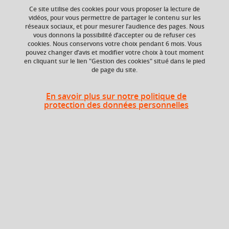
Ce site utilise des cookies pour vous proposer la lecture de
Ajouter à la sélection
Télécharger la fiche PDF
vidéos, pour vous permettre de partager le contenu sur les
réseaux sociaux, et pour mesurer l’audience des pages. Nous
vous donnons la possibilité d’accepter ou de refuser ces
cookies. Nous conservons votre choix pendant 6 mois. Vous
Niveau d'étude
ECTS
pouvez changer d’avis et modifier votre choix à tout moment
en cliquant sur le lien "Gestion des cookies" situé dans le pied
Bac +4
5 crédits
de page du site.
Composante
En savoir plus sur notre politique de
Institut national
protection des données personnelles
supérieur du
professorat et de
l'éducation (INSPÉ)
Description
Didactique de l'éducation musicale : approfondissement
La conception de séquences d’éducation musicale ;