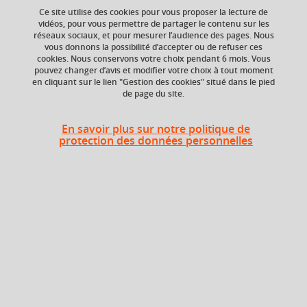
Ce site utilise des cookies pour vous proposer la lecture de
Ajouter à la sélection
Télécharger la fiche PDF
vidéos, pour vous permettre de partager le contenu sur les
réseaux sociaux, et pour mesurer l’audience des pages. Nous
vous donnons la possibilité d’accepter ou de refuser ces
cookies. Nous conservons votre choix pendant 6 mois. Vous
Niveau d'étude
ECTS
pouvez changer d’avis et modifier votre choix à tout moment
en cliquant sur le lien "Gestion des cookies" situé dans le pied
Bac +4
3 crédits
de page du site.
Composante
Période de l'année
En savoir plus sur notre politique de
UFR Physique,
Printemps (janv. à
protection des données personnelles
Ingénierie, Terre,
avril/mai)
Environnement,
Mécanique (PhITEM)
Description
Ce cours a deux objectifs principaux:
1- Fournir un panorama assez vaste des applications de la