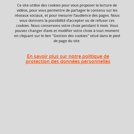
your cart
Ce site utilise des cookies pour vous proposer la lecture de
vidéos, pour vous permettre de partager le contenu sur les
réseaux sociaux, et pour mesurer l’audience des pages. Nous
Ok
Ajouter à la sélection
Télécharger la fiche PDF
vous donnons la possibilité d’accepter ou de refuser ces
cookies. Nous conservons votre choix pendant 6 mois. Vous
pouvez changer d’avis et modifier votre choix à tout moment
en cliquant sur le lien "Gestion des cookies" situé dans le pied
de page du site.
Niveau d'étude
ECTS
Bac +4
3 crédits
En savoir plus sur notre politique de
protection des données personnelles
Composante
Période de l'année
UFR Physique,
Printemps (janv. à
Ingénierie, Terre,
avril/mai)
Environnement,
Mécanique (PhITEM)
Description
Il s'agit d'une UE de travaux pratiques liés à la mesure en