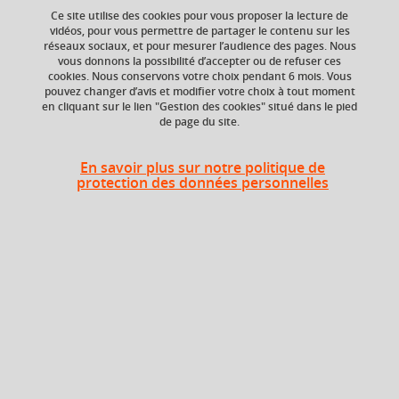
Ce site utilise des cookies pour vous proposer la lecture de
vidéos, pour vous permettre de partager le contenu sur les
réseaux sociaux, et pour mesurer l’audience des pages. Nous
vous donnons la possibilité d’accepter ou de refuser ces
Niveau d'étude
ECTS
cookies. Nous conservons votre choix pendant 6 mois. Vous
Bac +4
3 crédits
pouvez changer d’avis et modifier votre choix à tout moment
en cliquant sur le lien "Gestion des cookies" situé dans le pied
de page du site.
Composante
Période de l'année
UFR Physique,
Automne (sept. à
Ingénierie, Terre,
dec./janv.)
En savoir plus sur notre politique de
Environnement,
protection des données personnelles
Mécanique (PhITEM)
Description
Descriptif:
l’objectif de cet enseignement est l’introduction des
phénomènes capillaires par des exemples expérimentaux.