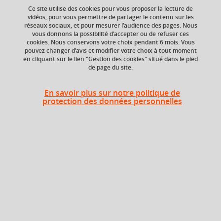
Ce site utilise des cookies pour vous proposer la lecture de
Ingénierie
industrie
calcul
simulation
vidéos, pour vous permettre de partager le contenu sur les
réseaux sociaux, et pour mesurer l’audience des pages. Nous
+ 8
vous donnons la possibilité d’accepter ou de refuser ces
cookies. Nous conservons votre choix pendant 6 mois. Vous
pouvez changer d’avis et modifier votre choix à tout moment
en cliquant sur le lien "Gestion des cookies" situé dans le pied
de page du site.
Niveau d'étude
ECTS
Bac +4
3 crédits
En savoir plus sur notre politique de
protection des données personnelles
Composante
Période de l'année
UFR Physique,
Automne (sept. à
Ingénierie, Terre,
dec./janv.)
Environnement,
Mécanique (PhITEM)
Description
Utilisation (ou re-découverte ?) de calculs de mécanique