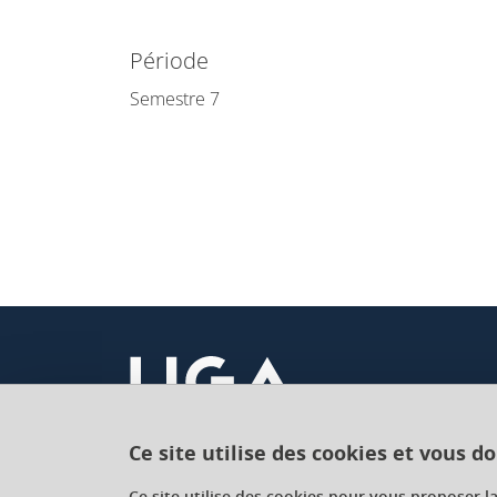
Période
Semestre 7
Ce site utilise des cookies et vous d
Université Grenoble Alpes
Ce site utilise des cookies pour vous proposer l