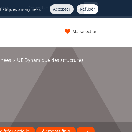
FR
nelle
Accepter
Refuser
atistiques anonymes).
Ma sélection
s
nnées
UE Dynamique des structures
e fréquentielle
éléments finis
+ 2