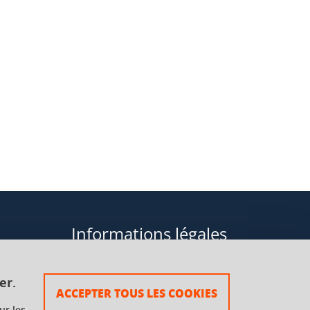
Informations légales
Données personnelles
er.
ACCEPTER TOUS LES COOKIES
Plan du site
ur les