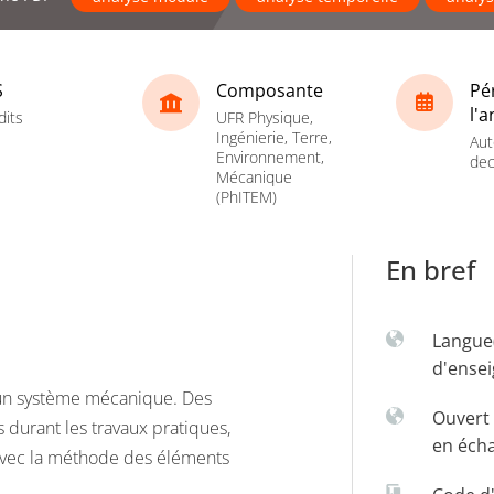
S
Composante
Pé
l'
dits
UFR Physique,
Ingénierie, Terre,
Aut
Environnement,
dec
Mécanique
(PhITEM)
En bref
Langue
d'ense
un système mécanique. Des
Ouvert 
durant les travaux pratiques,
en éch
 avec la méthode des éléments