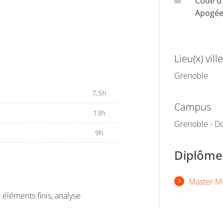
Code d
Apogé
 degrés de liberté puis à n
Lieu(x) ville
Grenoble
odélisés par la méthode des
7,5h
Campus
13h
SOL
Grenoble - Do
9h
Diplômes
Master M
éléments finis, analyse