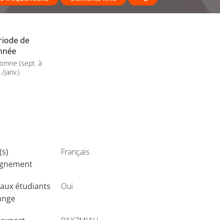
riode de
année
omne (sept. à
./janv.)
(s)
Français
ignement
aux étudiants
Oui
ange