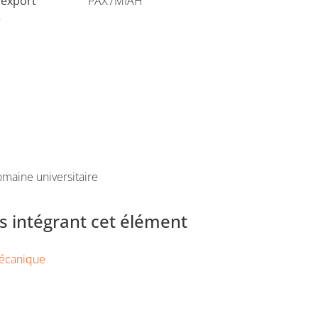
'export
PAX7MIAH
e
maine universitaire
 intégrant cet élément
écanique