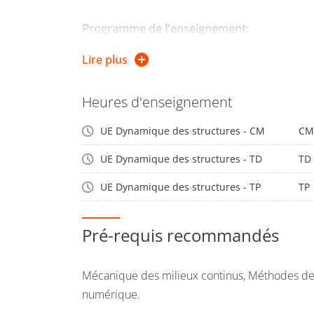
Programme de l'enseignement:
Lire plus
Vibrations libres et excitées de systèmes à 1, 2
degrés de liberté
Heures d'enseignement
Analyses modale et temporelle de systèmes m
UE Dynamique des structures - CM
CM
éléments finis, analyse fréquentielle (FRF).
UE Dynamique des structures - TD
TD
Application sur le code d'éléments finis COM
UE Dynamique des structures - TP
TP
Pré-requis recommandés
Mécanique des milieux continus, Méthodes de 
numérique.