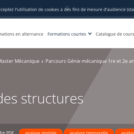
datures et inscriptions
Orientation et insertion profession
cceptez l'utilisation de cookies à des fins de mesure d'audience (st
mations en alternance
Formations courtes
Catalogue de cour
Master Mécanique
Parcours Génie mécanique 1re et 2e a
es structures
che PDF
analyse modale
analyse temporelle
analys