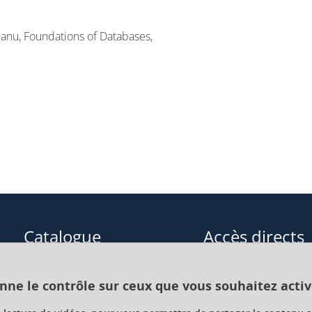
Vianu, Foundations of Databases,
Catalogue
Accès directs
Formations initiales
Cours de langue
onne le contrôle sur ceux que vous souhaitez activ
Formations en alternance
Formations à distance