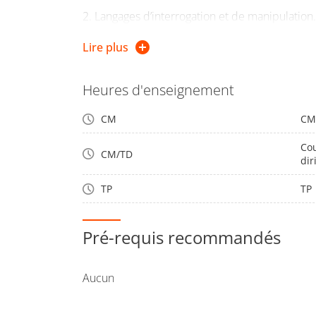
2. Langages d’interrogation et de manipulation.
fondements.
Lire plus
Heures d'enseignement
CM
CM
Cou
CM/TD
dir
TP
TP
Pré-requis recommandés
Aucun