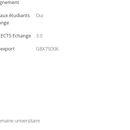
ignement
aux étudiants
Oui
ange
s ECTS Echange
3.0
'export
GBX7SD06
e
maine universitaire