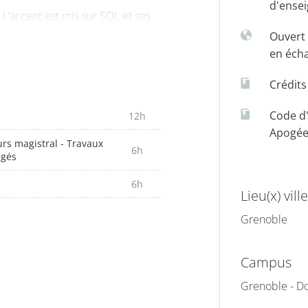
d'ense
 L’accent est mis sur SQL et ses
Ouvert 
en éch
Crédit
Code d
12h
Apogé
rs magistral - Travaux
6h
igés
6h
Lieu(x) ville
Grenoble
Campus
Grenoble - Do