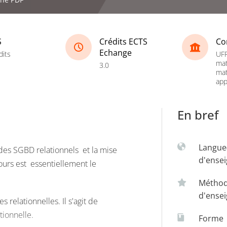
S
Crédits ECTS
Co
Echange
dits
UFR
mat
3.0
ma
app
En bref
Langue
 des SGBD relationnels et la mise
d'ense
ours est essentiellement le
Métho
d'ense
relationnelles. Il s'agit de
tionnelle.
Forme