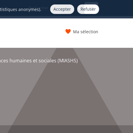
FR
nelle
Accepter
Refuser
atistiques anonymes).
Ma sélection
s
ces humaines et sociales (MIASHS)