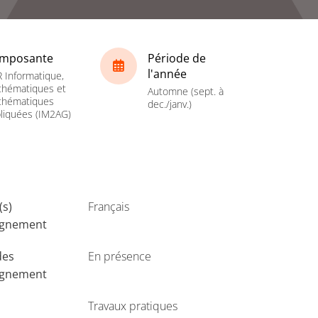
mposante
Période de
l'année
 Informatique,
hématiques et
Automne (sept. à
thématiques
dec./janv.)
liquées (IM2AG)
(s)
Français
ignement
des
En présence
ignement
Travaux pratiques