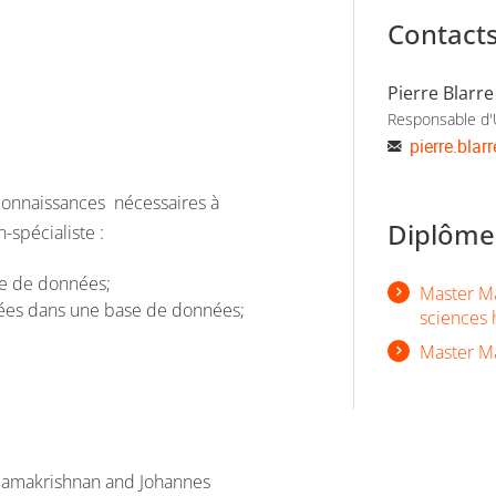
Contact
Pierre Blarre
Responsable d
pierre.blarr
s connaissances nécessaires à
Diplômes
-spécialiste :
se de données;
Master Ma
nnées dans une base de données;
sciences 
Master Ma
amakrishnan and Johannes