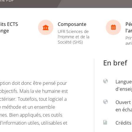
its ECTS
Composante
Pé
ange
l'
UFR Sciences de
l'Homme et de la
Pri
Société (SHS)
avri
En bref
Langue
ception doit donc être pensé pour
d'ense
 objectifs. Mais la vie humaine est
tériser. Toutefois, tout logiciel a
Ouvert 
 une méthode et un ensemble
en éch
es. Bien appliqués, ces outils
information utiles, utilisables et
Crédit