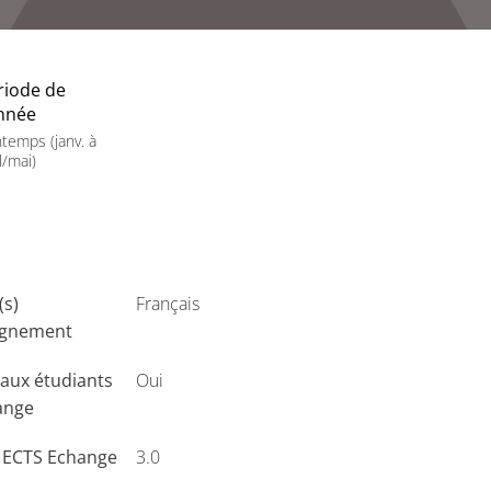
riode de
année
ntemps (janv. à
l/mai)
(s)
Français
ignement
aux étudiants
Oui
ange
s ECTS Echange
3.0