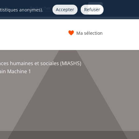
FR
nelle
Accepter
Refuser
atistiques anonymes).
Ma sélection
s
ces humaines et sociales (MIASHS)
ain Machine 1