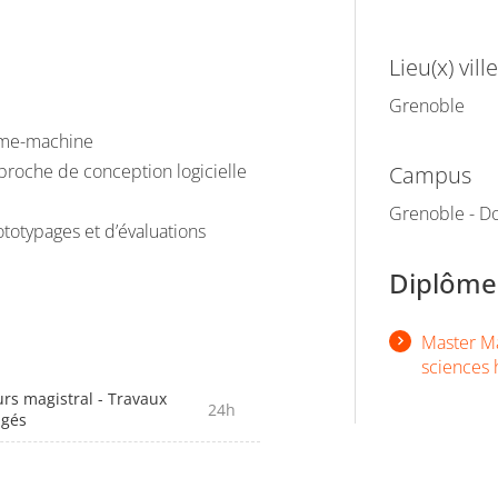
Lieu(x) ville
Grenoble
mme-machine
proche de conception logicielle
Campus
Grenoble - Do
totypages et d’évaluations
Diplômes
Master Ma
sciences 
rs magistral - Travaux
24h
igés